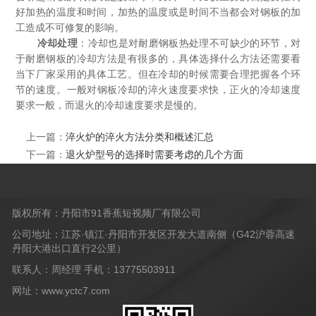
好加热的温度和时间，加热的温度或是时间不当都会对钢板的加
工造成不可修复的影响。
冷却处理
：冷却也是对耐磨钢板热处理不可缺少的环节，对
于耐磨钢板的冷却方法是有很多的，具体选择什么方法还需要看
当下厂家采用的具体工艺。但在冷却的时候需要合理把握各个环
节的速度。一般对钢板冷却的淬火速度要求快，正火的冷却速度
要求一般，而退火的冷却速度要求是慢的。
上一篇：
淬火炉的淬火方法分类和概述汇总
下一篇：
退火炉型号的选择时需要考虑的几个方面
版权所有：丹阳市91香蕉短视频厂有限公司
公司地址：江苏·镇江·丹阳市开发区开发大道南侧（G42沪蓉高速
丹阳大港出口直行2公里）
联系人：周经理 手机：13775503911
网址：www.yctc7.com