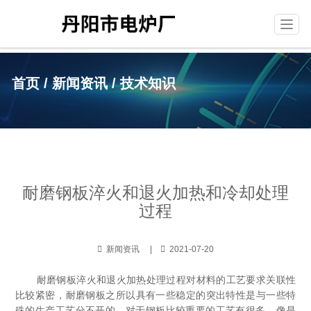
T
o
g
g
首页
/
新闻资讯
/
技术知识
l
e
n
a
v
i
g
a
耐磨钢板淬火和退火加热和冷却处理
t
i
过程
o
n
新闻资讯 |
2021-07-20
耐磨钢板淬火和退火加热处理过程对材料的工艺要求关联性
比较紧密，耐磨钢板之所以具有一些稳定的突出特性是与一些特
殊的生产工艺分不开的。对于钢板比较重要的工艺有很多，像是