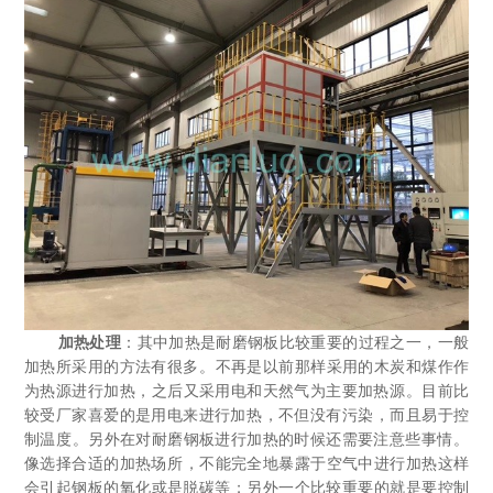
加热处理
：其中加热是耐磨钢板比较重要的过程之一，一般
加热所采用的方法有很多。不再是以前那样采用的木炭和煤作作
为热源进行加热，之后又采用电和天然气为主要加热源。目前比
较受厂家喜爱的是用电来进行加热，不但没有污染，而且易于控
制温度。另外在对耐磨钢板进行加热的时候还需要注意些事情。
像选择合适的加热场所，不能完全地暴露于空气中进行加热这样
会引起钢板的氧化或是脱碳等；另外一个比较重要的就是要控制